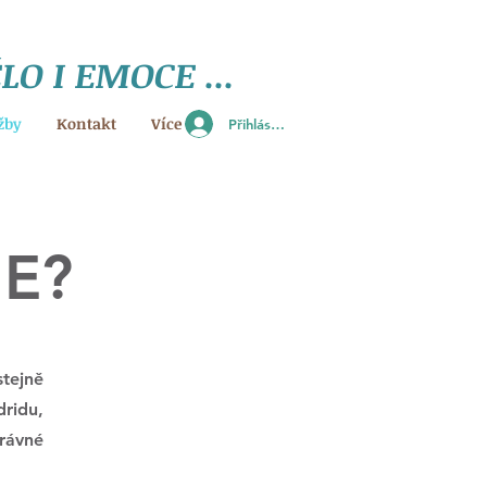
ĚLO I EMOCE
...
žby
Kontakt
Více
Přihlásit se
ME?
tejně
ridu,
rávné