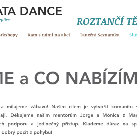
ATA DANCE
ROZTANČÍ T
plice
orkshopy
Kam s námi na akci
Taneční Seznamka
Slu
E a CO NABÍZÍ
milujeme zábavu! Naším cílem je vytvořit komunitu s
kraji. Děkujeme našim mentorům Jorge a Mónica z Mad
jich podporu a jedinečný přístup. Klademe důraz na sp
 dobrý pocit z pohybu!