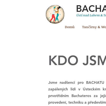
BACH
Ústí nad Labem & Te
Domů
Tančírny & W
KDO JSM
Jsme nadšenci pro BACHATU a 
zapálených lidí v Ústeckém 
prvotřídním Bachateros za je
provedení, techniku a především