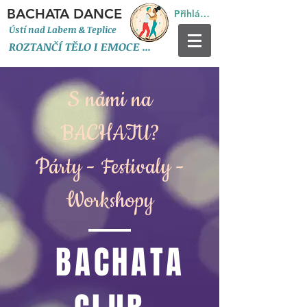
BACHATA DANCE
Přihlásit se
Ústí nad Labem & Teplice
ROZTANČÍ TĚLO I EMOCE
...
S námi na
BACHATU?
Párty - Festivaly -
Workshopy
BACHATA