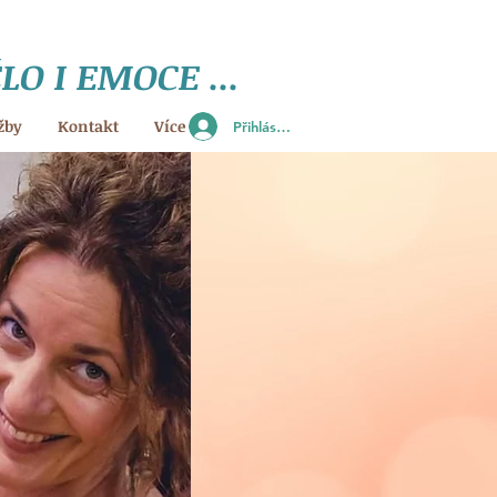
ĚLO I EMOCE
...
žby
Kontakt
Více
Přihlásit se