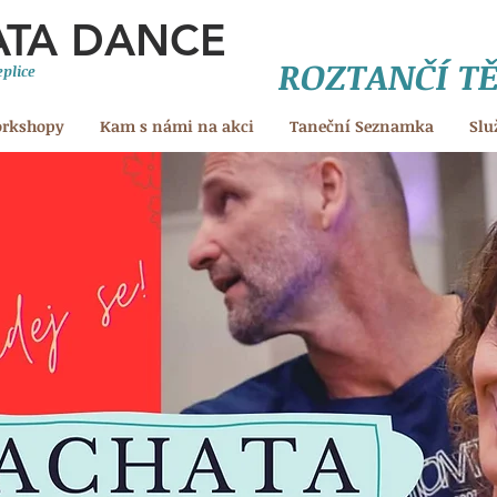
ATA DANCE
ROZTANČÍ T
plice
orkshopy
Kam s námi na akci
Taneční Seznamka
Slu