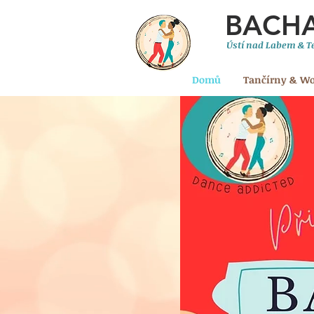
BACH
Ústí nad Labem & Te
Domů
Tančírny & W